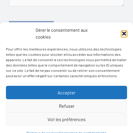
e
n
z
m
e
l
e
*
’
s
e
Envoyer message
s
-
Gérer le consentement aux
A
a
m
cookies
l
g
a
t
e
Pour offrir les meilleures expériences, nous utilisons des technologies
i
e
telles que les cookies pour stocker et/ou accéder aux informations des
l
appareils. Le fait de consentir à ces technologies nous permettra de traiter
r
Suivez-nous
des données telles que le comportement de navigation ou les ID uniques
n
F
I
Y
sur ce site. Le fait de ne pas consentir ou de retirer son consentement
a
n
o
a
peut avoir un effet négatif sur certaines caractéristiques et fonctions.
c
s
u
t
e
t
t
b
a
u
i
o
g
b
Accepter
o
r
e
v
k
a
e
-
m
Copyright © 2026 Audition du Lac
Refuser
f
:
Voir les préférences
Adapté par
recto verso
Politique de cookies
Déclaration de confidentialité