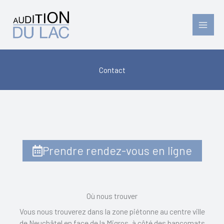
Aller
au
contenu
Contact
Prendre rendez-vous en ligne
Où nous trouver
Vous nous trouverez dans la zone piétonne au centre ville
de Neuchâtel en face de la Migros, à côté des bancomats