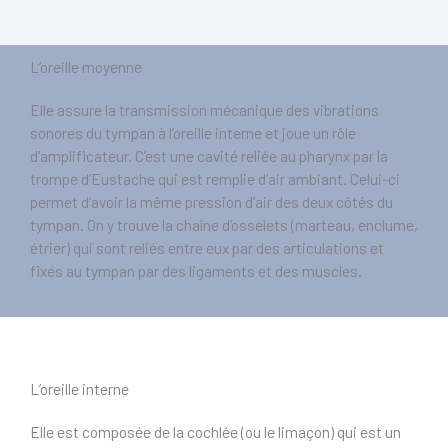
L’oreille moyenne
Elle assure la transmission mécanique des vibrations
sonores du tympan à l’oreille interne et joue un rôle
d’amplificateur. C’est une cavité reliée au pharynx par la
trompe d’Eustache qui est remplie d’air ambiant. Celui-ci
permet d’avoir la même pression d’air des deux côtés du
tympan. On y trouve la chaîne d’osselets (marteau, enclume,
étrier) qui sont reliés entre eux par des articulations et
fixés au tympan par des ligaments et des muscles.
L’oreille interne
Elle est composée de la cochlée (ou le limaçon) qui est un