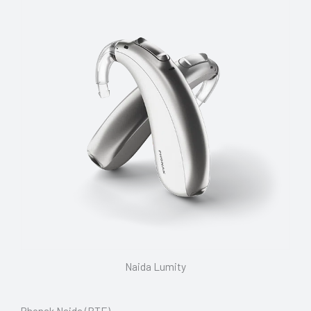
Naida Lumity
Phonak Naida (BTE)