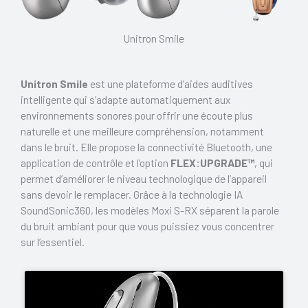
Unitron Smile
Unitron Smile
est une plateforme d’aides auditives
intelligente qui s’adapte automatiquement aux
environnements sonores pour offrir une écoute plus
naturelle et une meilleure compréhension, notamment
dans le bruit. Elle propose la connectivité Bluetooth, une
application de contrôle et l’option
FLEX:UPGRADE™
, qui
permet d’améliorer le niveau technologique de l’appareil
sans devoir le remplacer. Grâce à la technologie IA
SoundSonic360, les modèles Moxi S-RX séparent la parole
du bruit ambiant pour que vous puissiez vous concentrer
sur l’essentiel.