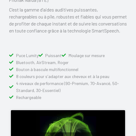
C’est la gamme d’aides auditives puissantes,
rechargeables ou à pile, robustes et fiables qui vous permet
de profiter de chaque instant et de suivre les conversations
en toute confiance grâce à la technologie SmartSpeech.
Puce Lumity
Puissant
Moulage sur mesure
Bluetooth, AirStream, Roger
Bouton à bascule multifonctionnel
8 couleurs pour s'adapter aux cheveux et à la peau
4 niveaux de performance (90-Premium, 70-Avancé, 50-
Standard, 30-Essentiel)
Rechargeable