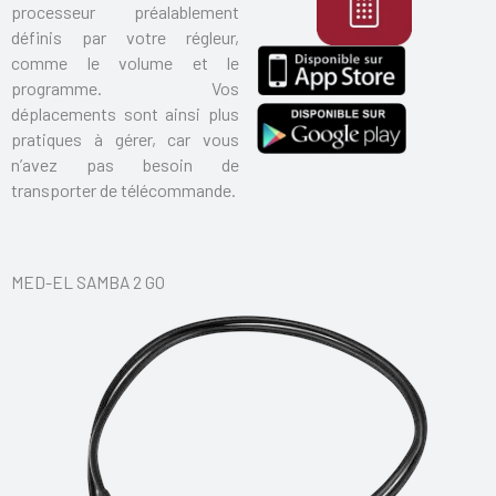
processeur préalablement
définis par votre régleur,
comme le volu
me et le
programme. Vos
déplacements sont ainsi plus
pratiques à gérer, car vous
n’avez pas besoin de
transporter d
e télécommande.
MED-EL SAMBA 2 GO